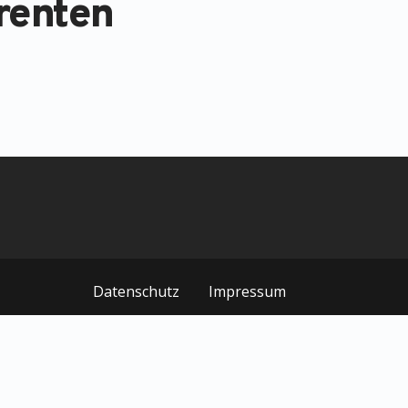
renten
Datenschutz
Impressum
© MEDIZIN TO GO Mönchengladbach/Berlin © 2026